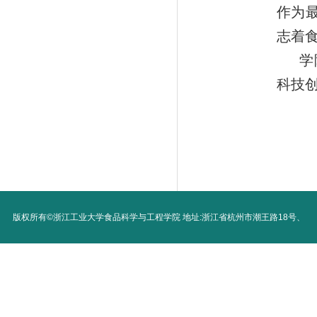
作为
志着
学
科技
版权所有©浙江工业大学食品科学与工程学院 地址:浙江省杭州市潮王路18号、
浙江省湖州市德清县武康街道工大路1号 邮编:310014 电话：88813140