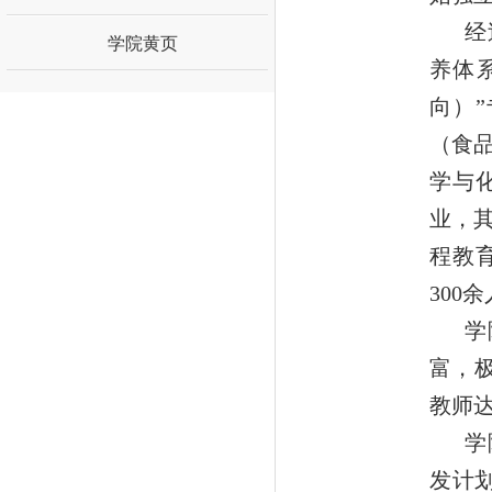
经
学院黄页
养体
向）
（食
学与
业，
程教
300
学
富，
教师达
学
发计