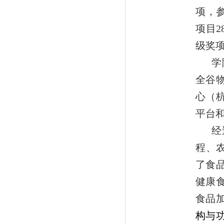
项，
项目
级奖项
学
全谷
心（
平台和
经
程、
了食
健康
食品
构与